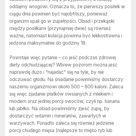
oddajmy wrogowi. Oznacza to, że pierwszy posiłek w
ciągu dnia powinien być najobfitszy, ponieważ
organizm spali go w zupełności. Obiad i przekąski
między posiłkami (przynajmiej dwie) są również
ważne, natomiast kolacja powinna być lekkostrawna i
jedzona maksymalnie do godziny 18.
Powstaje więc pytanie – co jeść podczas zdrowej
diety odchudzającej? Wbrew pozorom można jeść
naprawdę dużo i “najadać” się na tyle, by nie
odczuwać głodu. Na śniadanie powinniśmy dostarczy
naszemu organizmowi około 500 – 600 kalorii. Zaleca
się więc zjadanie płatków owsianych z mlekiem i
miodem oraz jednej porcji owoców, czyli np. banana
lub jabłko. Na obiad powinniśmy zjeść zupę, by
dostarczyć witamin i minerałów, zawartych w
warzywach. Ponadto zaleca się również jedzenie
porcji chudego mięsa (najlepsze to mięso ryb lub