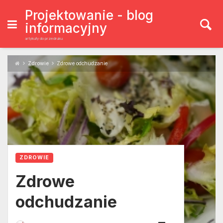
Skip
to
Projektowanie - blog
content
informacyjny
artykuły do przedruku
Zdrowie
Zdrowe odchudzanie
ZDROWIE
Zdrowe
odchudzanie