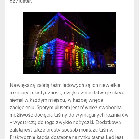
czy luster.
Największą zaletą taśm ledowych są ich niewielkie
rozmiary i elastyczność, dzięki czemu łatwo je ukryć
niemal w każdym miejscu, w każdej wnęce i
zagłębieniu. Sporym plusem jest również swobodna
możliwość docięcia taśmy do wymaganych rozmiarów
– wystarczą do tego zwykłe nożyczki. Dodatkową
zaletą jest także prosty sposób montażu taśmy.
Praktycznie każda dostępna na rynku taśma Led jest