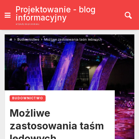
Skip
to
Projektowanie - blog
content
informacyjny
artykuły do przedruku
Budownictwo
Możliwe zastosowania taśm ledowych
BUDOWNICTWO
Możliwe
zastosowania taśm
ledowych