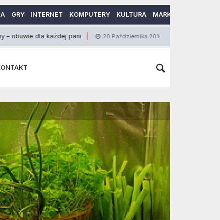
MA
GRY
INTERNET
KOMPUTERY
KULTURA
MARKETING
MOTO
a każdej pani
Szczoteczki do zębów – elektr
20 Października 2014
KONTAKT