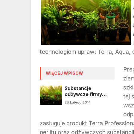
technologiom upraw: Terra, Aqua,
Pre
WIĘCEJ WPISÓW
zie
szk
Substancje
odżywcze firmy
tej
Canna
28 Lutego 2014
wszy
odp
zasługuje produkt Terra Profession
perlitu oraz odżywczych substancji