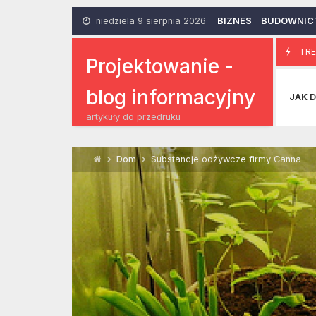
Skip
to
niedziela 9 sierpnia 2026
BIZNES
BUDOWNIC
content
Koszule
TRE
1 Października 2014
Projektowanie -
blog informacyjny
JAK D
artykuły do przedruku
Dom
Substancje odżywcze firmy Canna