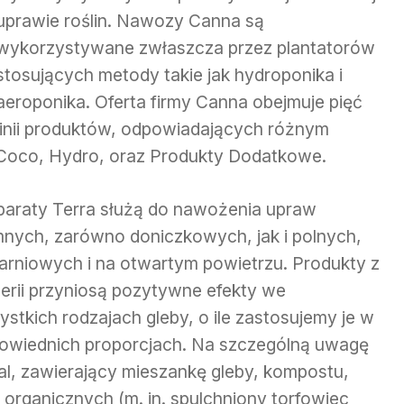
uprawie roślin. Nawozy Canna są
wykorzystywane zwłaszcza przez plantatorów
stosujących metody takie jak hydroponika i
aeroponika. Oferta firmy Canna obejmuje pięć
linii produktów, odpowiadających różnym
 Coco, Hydro, oraz Produkty Dodatkowe.
paraty Terra służą do nawożenia upraw
mnych, zarówno doniczkowych, jak i polnych,
larniowych i na otwartym powietrzu. Produkty z
 serii przyniosą pozytywne efekty we
stkich rodzajach gleby, o ile zastosujemy je w
owiednich proporcjach. Na szczególną uwagę
al, zawierający mieszankę gleby, kompostu,
 organicznych (m. in. spulchniony torfowiec