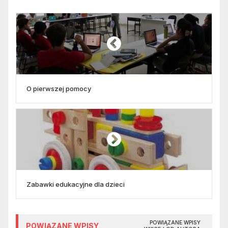
O pierwszej pomocy
Zabawki edukacyjne dla dzieci
POWIĄZANE WPISY
POWIĄZANE WPISY