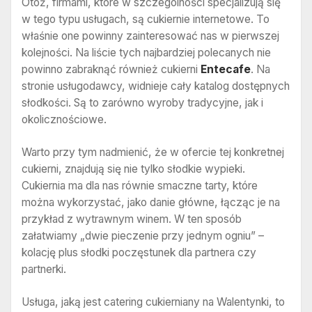
Otóż, firmami, które w szczególności specjalizują się
w tego typu usługach, są cukiernie internetowe. To
właśnie one powinny zainteresować nas w pierwszej
kolejności. Na liście tych najbardziej polecanych nie
powinno zabraknąć również cukierni
Entecafe
. Na
stronie usługodawcy, widnieje cały katalog dostępnych
słodkości. Są to zarówno wyroby tradycyjne, jak i
okolicznościowe.
Warto przy tym nadmienić, że w ofercie tej konkretnej
cukierni, znajdują się nie tylko słodkie wypieki.
Cukiernia ma dla nas równie smaczne tarty, które
można wykorzystać, jako danie główne, łącząc je na
przykład z wytrawnym winem. W ten sposób
załatwiamy „dwie pieczenie przy jednym ogniu” –
kolację plus słodki poczęstunek dla partnera czy
partnerki.
Usługa, jaką jest catering cukierniany na Walentynki, to