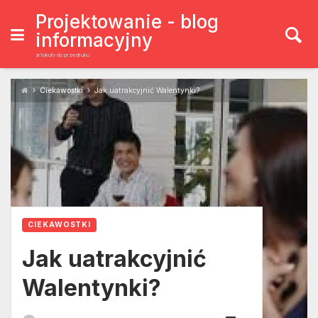
Skip
to
Projektowanie - blog
content
informacyjny
artykuły do przedruku
Ciekawostki
Jak uatrakcyjnić Walentynki?
CIEKAWOSTKI
Jak uatrakcyjnić
Walentynki?