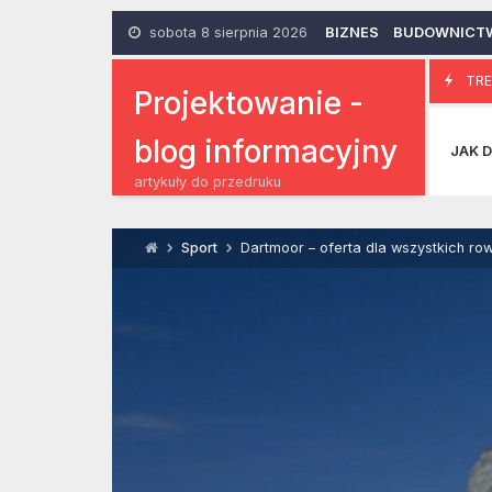
Skip
to
sobota 8 sierpnia 2026
BIZNES
BUDOWNICT
content
Czyste miejsc
TRE
4 Maja 2015
Projektowanie -
blog informacyjny
JAK D
artykuły do przedruku
Sport
Dartmoor – oferta dla wszystkich ro