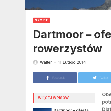
SPORT
Dartmoor – ofe
rowerzystów
Walter
11 Lutego 2014
—
Facebook
Twitter
Obe
WIĘCEJ WPISÓW
pot
Dla
Dartmoor – oferta