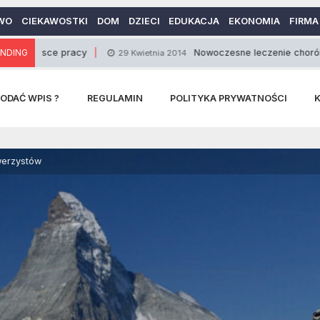
WO
CIEKAWOSTKI
DOM
DZIECI
EDUKACJA
EKONOMIA
FIRMA
e pracy
NDING
Nowoczesne leczenie chorób górnych dr
29 Kwietnia 2014
ODAĆ WPIS ?
REGULAMIN
POLITYKA PRYWATNOŚCI
werzystów