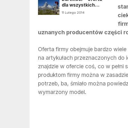
dla wszystkich
sta
rowerzystów
11 Lutego 2014
cie
fir
uznanych producentów części 
Oferta firmy obejmuje bardzo wie
na artykułach przeznaczonych do 
znajdzie w ofercie coś, co w pełni
produktom firmy można w zasadzie
potrzeb, ba, śmiało można powiedz
wymarzony model.