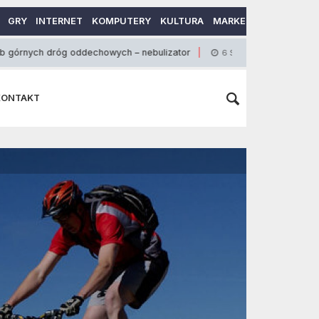
GRY
INTERNET
KOMPUTERY
KULTURA
MARKETING
MOTORY
óg oddechowych – nebulizator
Czy kredyt konsoli
6 Sierpnia 2013
KONTAKT