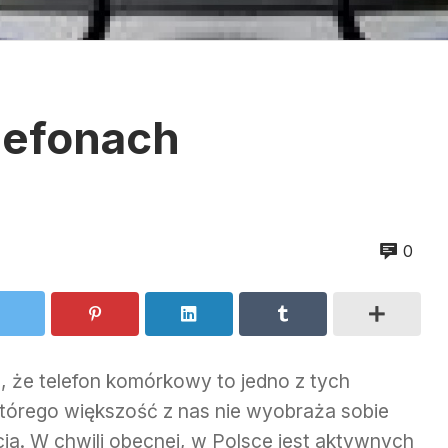
elefonach
0
ć, że telefon komórkowy to jedno z tych
którego większość z nas nie wyobraża sobie
cia. W chwili obecnej, w Polsce jest aktywnych