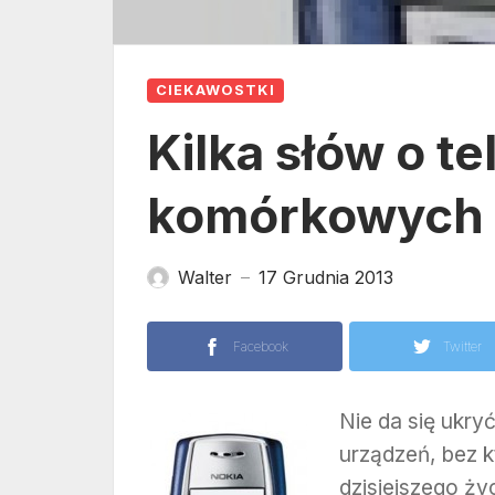
CIEKAWOSTKI
Kilka słów o t
komórkowych
Walter
17 Grudnia 2013
—
Facebook
Twitter
Nie da się ukry
urządzeń, bez 
dzisiejszego ży