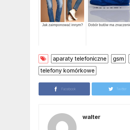
Jak zaimponować innym?
Dobór butów ma znaczeni
aparaty telefoniczne
gsm
telefony komórkowe
Facebook
Twitter
walter