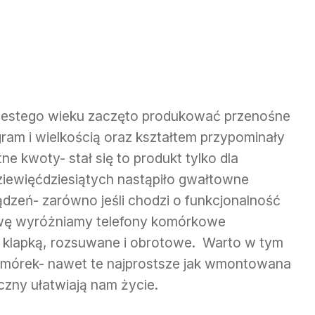
iestego wieku zaczęto produkować przenośne
gram i wielkością oraz kształtem przypominały
ne kwoty- stał się to produkt tylko dla
ziewięćdziesiątych nastąpiło gwałtowne
ądzeń- zarówno jeśli chodzi o funkcjonalność
dowę wyróżniamy telefony komórkowe
 z klapką, rozsuwane i obrotowe. Warto w tym
omórek- nawet te najprostsze jak wmontowana
iczny ułatwiają nam życie.