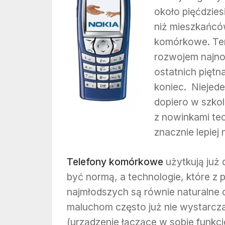
około pięćdzies
niż mieszkańców
komórkowe. Ten
rozwojem najnow
ostatnich piętna
koniec. Niejede
dopiero w szkol
z nowinkami tec
znacznie lepiej 
Telefony komórkowe
użytkują już 
być normą, a technologie, które z
najmłodszych są równie naturalne c
maluchom często już nie wystarcza
(urządzenie łączące w sobie funkcj