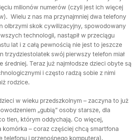
ięciu milionów numerów (czyli jest ich więcej
). Wielu z nas ma przynajmniej dwa telefony
 olbrzymi skok cywilizacyjny, spowodowany
szych technologii, nastąpił w przeciągu
stu lat i z całą pewnością nie jest to jeszcze
n trzydziestolatek swój pierwszy telefon miał
e średniej. Teraz już najmłodsze dzieci obyte są
hnologicznymi i często radzą sobie z nimi
niż rodzice.
dzieci w wieku przedszkolnym – zaczyna to już
 powodzeniem „gubią” osoby starsze, dla
o tlen, którym oddychają. Co więcej,
 komórka – coraz częściej chcą smartfona
e telefonu i przenośnego komputera).