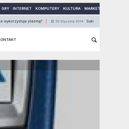
GRY
INTERNET
KOMPUTERY
KULTURA
MARKETING
MOTORY
uje plazmę?
Sukienki- niezbędny element gardero
30 Stycznia 2014
KONTAKT