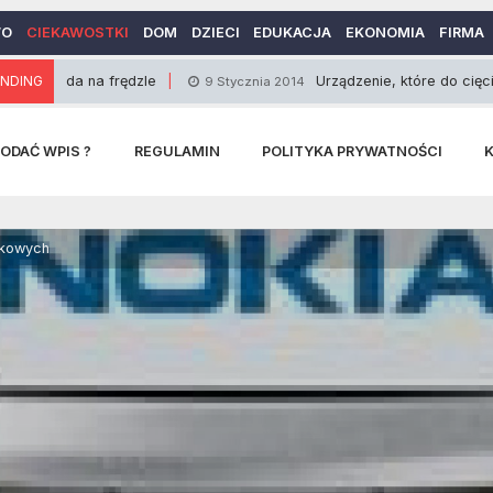
WO
CIEKAWOSTKI
DOM
DZIECI
EDUKACJA
EKONOMIA
FIRMA
na frędzle
NDING
Urządzenie, które do cięcia wykorzyst
9 Stycznia 2014
ODAĆ WPIS ?
REGULAMIN
POLITYKA PRYWATNOŚCI
rkowych