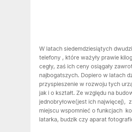
W latach siedemdziesiątych dwudz
telefony , które ważyły prawie kilo
cegły, zaś ich ceny osiągały zawrot
najbogatszych. Dopiero w latach d
przyspieszenie w rozwoju tych urz
jak i o kształt. Ze względu na bu
jednobryłowe(jest ich najwięcej),
miejscu wspomnieć o funkcjach k
latarka, budzik czy aparat fotograf