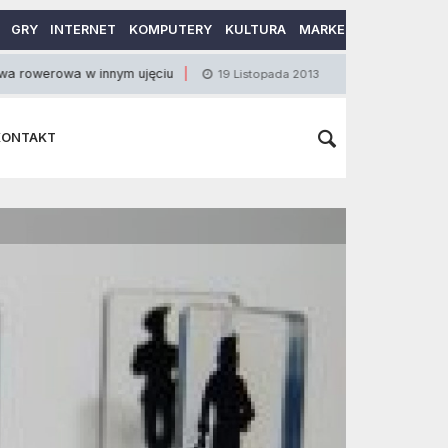
GRY
INTERNET
KOMPUTERY
KULTURA
MARKETING
MOTORY
 w innym ujęciu
Rodzaje lokat bankowych ofer
19 Listopada 2013
KONTAKT