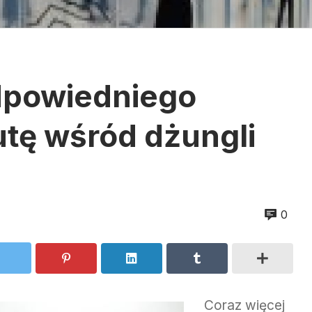
dpowiedniego
tę wśród dżungli
0
Coraz więcej