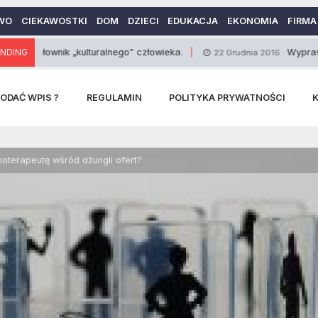
WO
CIEKAWOSTKI
DOM
DZIECI
EDUKACJA
EKONOMIA
FIRMA
wnik „kulturalnego” człowieka.
NDING
Wyprawa rowerowa
22 Grudnia 2016
ODAĆ WPIS ?
REGULAMIN
POLITYKA PRYWATNOŚCI
terapeutę wśród dżungli ofert?