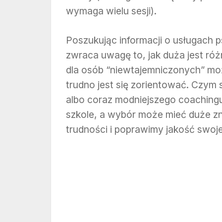
wymaga wielu sesji).
Poszukując informacji o usługach 
zwraca uwagę to, jak duża jest ró
dla osób “niewtajemniczonych” moż
trudno jest się zorientować. Czym s
albo coraz modniejszego coachingu
szkole, a wybór może mieć duże z
trudności i poprawimy jakość swoj