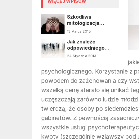
WIĘCEJ WPISÓW
Szkodliwa
mitologizacja
zaburzeń
13 Marca 2018
psychicznych
Jak znaleźć
odpowiedniego
psychoterapeutę
24 Stycznia 2013
wśród dżungli ofert?
jak
psychologicznego. Korzystanie z 
powodem do zażenowania czy wsty
wszelką cenę starało się unikać te
uczęszczają zarówno ludzie młodzi,
twierdzą, że osoby po siedemdziesi
gabinetów. Z pewnością zasadniczy
wszystkie usługi psychoterapeutycz
kwoty (szczególnie wziąwszy pod u