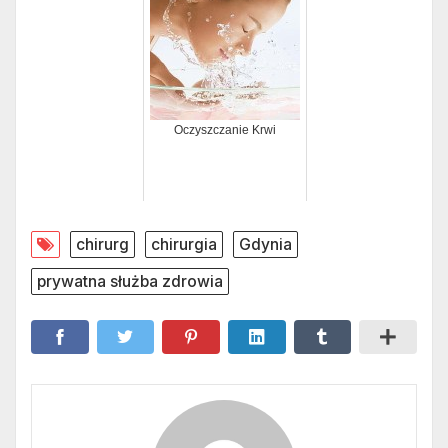
Oczyszczanie Krwi
chirurg
chirurgia
Gdynia
prywatna służba zdrowia