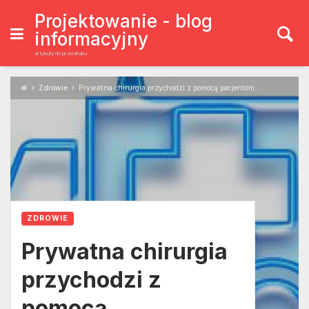
Skip
to
Projektowanie - blog
content
informacyjny
artykuły do przedruku
Zdrowie
Prywatna chirurgia przychodzi z pomocą pacjentom…
ZDROWIE
Prywatna chirurgia
przychodzi z
pomocą