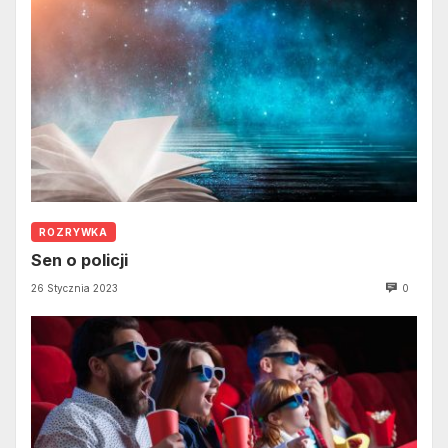
ROZRYWKA
Sen o policji
26 Stycznia 2023
0