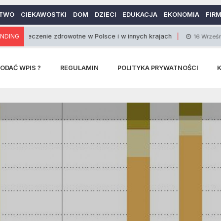
TWO
CIEKAWOSTKI
DOM
DZIECI
EDUKACJA
EKONOMIA
FIR
czenie zdrowotne w Polsce i w innych krajach
NDING
J
16 Września 2013
ODAĆ WPIS ?
REGULAMIN
POLITYKA PRYWATNOŚCI