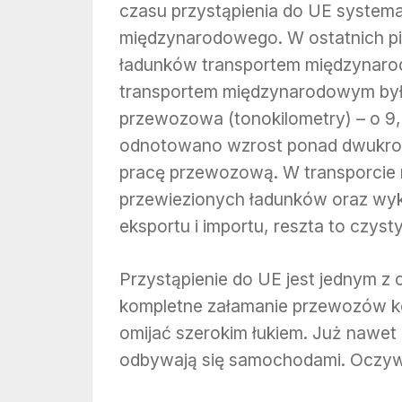
czasu przystąpienia do UE systemat
międzynarodowego. W ostatnich pi
ładunków transportem międzynaro
transportem międzynarodowym były
przewozowa (tonokilometry) – o 9,
odnotowano wzrost ponad dwukrot
pracę przewozową. W transporcie
przewiezionych ładunków oraz wyk
eksportu i importu, reszta to czyst
Przystąpienie do UE jest jednym z 
kompletne załamanie przewozów kol
omijać szerokim łukiem. Już nawe
odbywają się samochodami. Oczywi