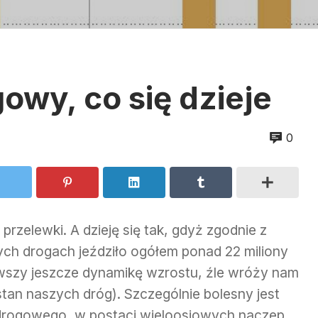
owy, co się dzieje
0
rzelewki. A dzieję się tak, gdyż zgodnie z
ch drogach jeździło ogółem ponad 22 miliony
ywszy jeszcze dynamikę wzrostu, źle wróży nam
stan naszych dróg). Szczególnie bolesny jest
u drogowego, w postaci wieloosiowych naczep,