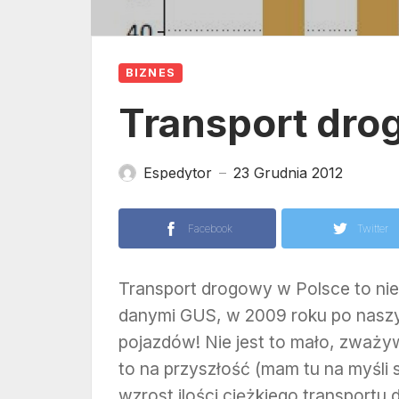
BIZNES
Transport drog
Espedytor
23 Grudnia 2012
—
Facebook
Twitter
Transport drogowy w Polsce to nie p
danymi GUS, w 2009 roku po naszy
pojazdów! Nie jest to mało, zważ
to na przyszłość (mam tu na myśli 
wzrost ilości ciężkiego transport