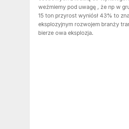
weźmiemy pod uwagę , że np w gr
15 ton przyrost wyniósł 43% to z
eksplozyjnym rozwojem branży tra
bierze owa eksplozja.