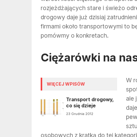
rozjeżdżających stare i świeżo odr
drogowy daje już dzisiaj zatrudnienie
firmami około transportowymi to bę
pomówmy o konkretach.
Ciężarówki na na
W r
WIĘCEJ WPISÓW
spo
ale 
Transport drogowy,
co się dzieje
daj
23 Grudnia 2012
pew
szt
osobowych z kratką do tej kategorii