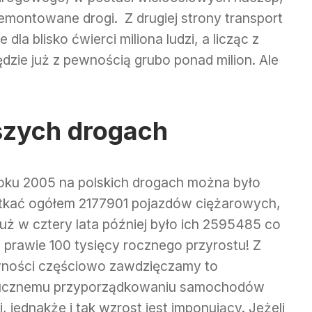
emontowane drogi. Z drugiej strony transport
 dla blisko ćwierci miliona ludzi, a licząc z
dzie już z pewnością grubo ponad milion. Ale
szych drogach
oku 2005 na polskich drogach można było
tkać ogółem 2177901 pojazdów ciężarowych,
już w cztery lata później było ich 2595485 co
e prawie 100 tysięcy rocznego przyrostu! Z
ności częściowo zawdzięczamy to
ucznemu przyporządkowaniu samochodów
, jednakże i tak wzrost jest imponujący. Jeżeli