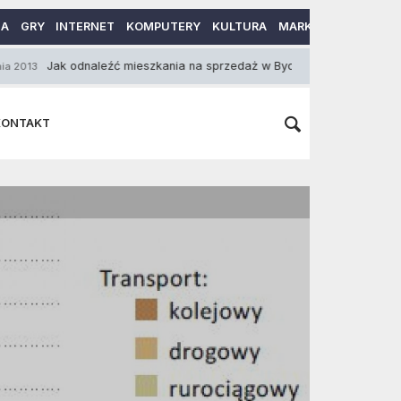
MA
GRY
INTERNET
KOMPUTERY
KULTURA
MARKETING
MOTO
ak odnaleźć mieszkania na sprzedaż w Bydgoszczy?
16 Listopada
KONTAKT