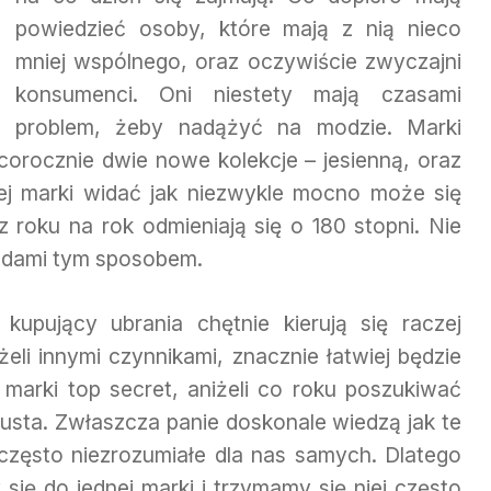
powiedzieć osoby, które mają z nią nieco
mniej wspólnego, oraz oczywiście zwyczajni
konsumenci. Oni niestety mają czasami
problem, żeby nadążyć na modzie. Marki
 corocznie dwie nowe kolekcje – jesienną, oraz
dnej marki widać jak niezwykle mocno może się
 roku na rok odmieniają się o 180 stopni. Nie
ndami tym sposobem.
kupujący ubrania chętnie kierują się raczej
eli innymi czynnikami, znacznie łatwiej będzie
marki top secret, aniżeli co roku poszukiwać
gusta. Zwłaszcza panie doskonale wiedzą jak te
zęsto niezrozumiałe dla nas samych. Dlatego
się do jednej marki i trzymamy się niej często