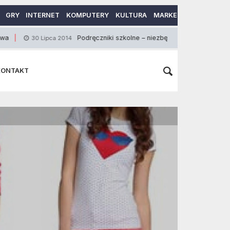
GRY
INTERNET
KOMPUTERY
KULTURA
MARKETING
MOTORY
Podręczniki szkolne – niezbędne w procesie nauki
 Lipca 2014
10 
KONTAKT