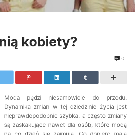
nią kobiety?
0
Moda pędzi niesamowicie do przodu.
Dynamika zmian w tej dziedzinie życia jest
nieprawdopodobnie szybka, a często zmiany
są zaskakujące nawet dla osób, które modą
na co dzień się zajmują. Co dopiero mają