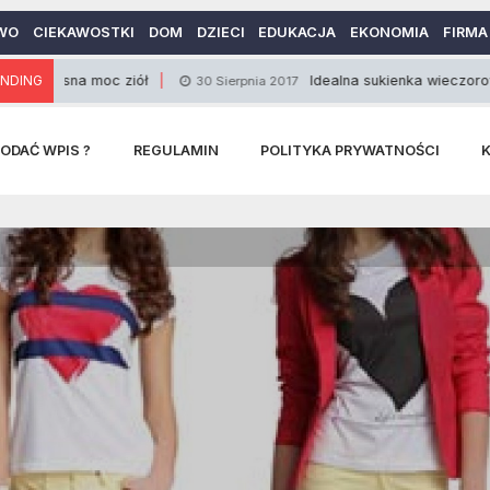
WO
CIEKAWOSTKI
DOM
DZIECI
EDUKACJA
EKONOMIA
FIRMA
 moc ziół
NDING
Idealna sukienka wieczorowa
30 Sierpnia 2017
30
ODAĆ WPIS ?
REGULAMIN
POLITYKA PRYWATNOŚCI