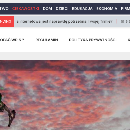
TWO
CIEKAWOSTKI
DOM
DZIECI
EDUKACJA
EKONOMIA
FIR
ternetowa jest naprawdę potrzebna Twojej firmie?
NDING
9 Stycznia 2014
ODAĆ WPIS ?
REGULAMIN
POLITYKA PRYWATNOŚCI