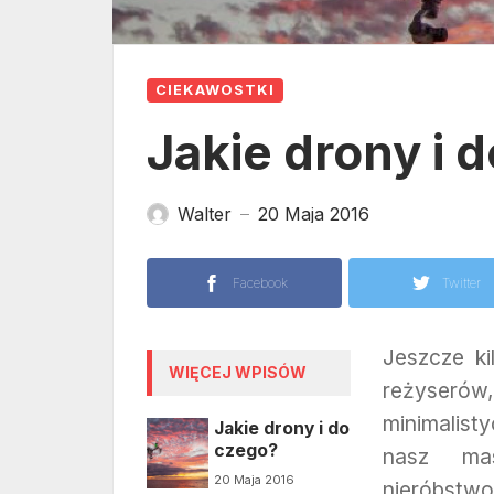
CIEKAWOSTKI
Jakie drony i 
Walter
20 Maja 2016
—
Facebook
Twitter
Jeszcze ki
WIĘCEJ WPISÓW
reżyserów,
minimalist
Jakie drony i do
czego?
nasz mas
20 Maja 2016
nieróbstw