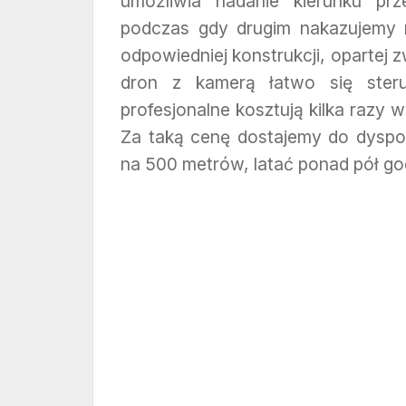
umożliwia nadanie kierunku pr
podczas gdy drugim nakazujemy 
odpowiedniej konstrukcji, opartej 
dron z kamerą łatwo się steruj
profesjonalne kosztują kilka razy w
Za taką cenę dostajemy do dyspoz
na 500 metrów, latać ponad pół god