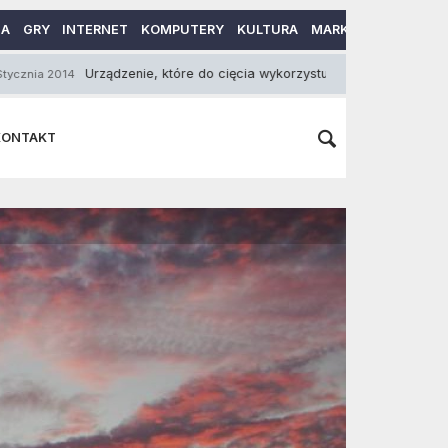
MA
GRY
INTERNET
KOMPUTERY
KULTURA
MARKETING
MOTO
Urządzenie, które do cięcia wykorzystuje plazmę?
5 Grudnia 2016
KONTAKT