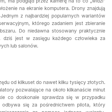
em, ma podgląd przez kamerę na to co „widzi”
ołożenie na ekranie komputera. Drony znajdują
Jednym z najbardziej popularnych wariantów
erwacyjnym, którego zadaniem jest zbieranie
obszaru. Do niedawna stosowany praktycznie
 dziś jest w zasięgu każdego człowieka za
ych lub salonów.
ędu od kilkuset do nawet kilku tysięcy złotych.
latory pozwalające na około kilkanaście minut
kie co doskonale sprawdza się w przypadku
 odbywa się za pośrednictwem pilota, który