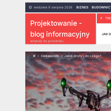
Skip
to
niedziela 9 sierpnia 2026
BIZNES
BUDOWNIC
content
Czy strona in
TRE
13 Lipca 2022
Projektowanie -
blog informacyjny
JAK D
artykuły do przedruku
Ciekawostki
Jakie drony i do czego?