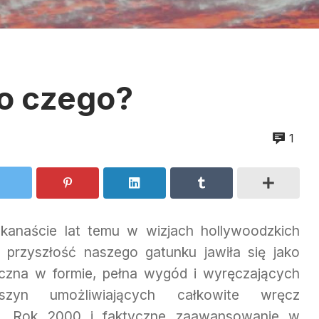
do czego?
1
lkanaście lat temu w wizjach hollywoodzkich
 przyszłość naszego gatunku jawiła się jako
yczna w formie, pełna wygód i wyręczających
zyn umożliwiających całkowite wręcz
o. Rok 2000 i faktyczne zaawansowanie w