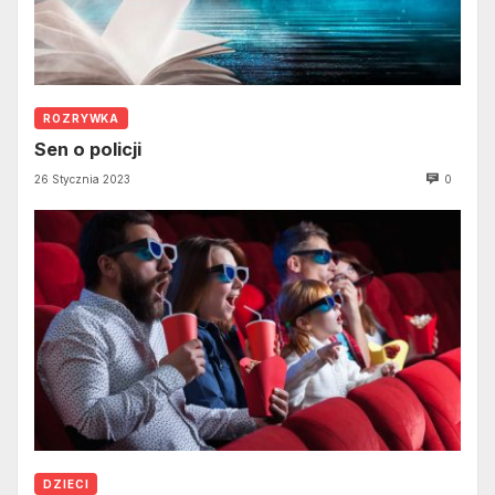
ROZRYWKA
Sen o policji
26 Stycznia 2023
0
DZIECI