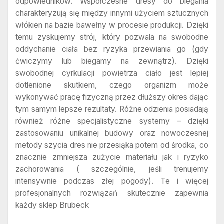
odpowiedników. Współczesne dresy do biegania
charakteryzują się między innymi użyciem sztucznych
włókien na bazie bawełny w procesie produkcji. Dzięki
temu zyskujemy strój, który pozwala na swobodne
oddychanie ciała bez ryzyka przewiania go (gdy
ćwiczymy lub biegamy na zewnątrz). Dzięki
swobodnej cyrkulacji powietrza ciało jest lepiej
dotlenione skutkiem, czego organizm może
wykonywać pracę fizyczną przez dłuższy okres dając
tym samym lepsze rezultaty. Różne odzienia posiadają
również różne specjalistyczne systemy – dzięki
zastosowaniu unikalnej budowy oraz nowoczesnej
metody szycia dres nie przesiąka potem od środka, co
znacznie zmniejsza zużycie materiału jak i ryzyko
zachorowania ( szczególnie, jeśli trenujemy
intensywnie podczas złej pogody). Te i więcej
profesjonalnych rozwiązań skutecznie zapewnia
każdy sklep Brubeck