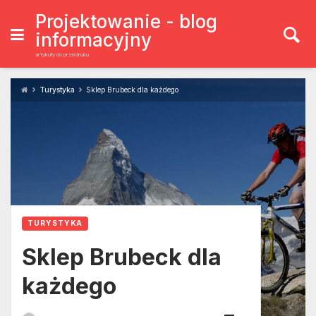
Skip
to
Projektowanie - blog
content
informacyjny
artykuły do przedruku
Turystyka
Sklep Brubeck dla każdego
TURYSTYKA
Sklep Brubeck dla
każdego