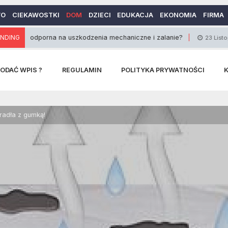
WO
CIEKAWOSTKI
DOM
DZIECI
EDUKACJA
EKONOMIA
FIRMA
dporna na uszkodzenia mechaniczne i zalanie?
NDING
23 Listopada 2017
ODAĆ WPIS ?
REGULAMIN
POLITYKA PRYWATNOŚCI
radła z gumką!