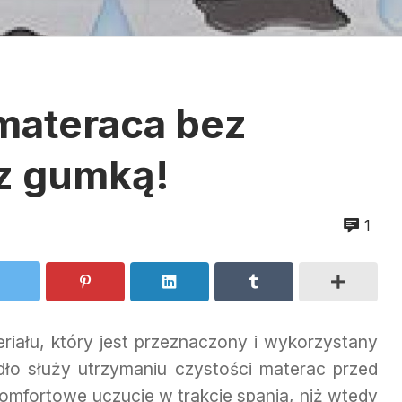
materaca bez
 z gumką!
1
eriału, który jest przeznaczony i wykorzystany
dło służy utrzymaniu czystości materac przed
komfortowe uczucie w trakcie spania, niż wtedy