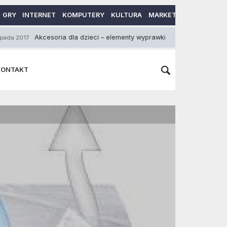
GRY
INTERNET
KOMPUTERY
KULTURA
MARKETING
MOTORY
Akcesoria dla dzieci – elementy wyprawki
Co to są
9 Sierpnia 2016
KONTAKT