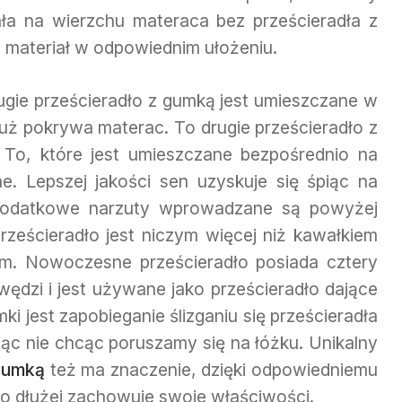
ła na wierzchu materaca bez prześcieradła z
 materiał w odpowiednim ułożeniu.
ugie prześcieradło z gumką jest umieszczane w
 już pokrywa materac. To drugie prześcieradło z
 To, które jest umieszczane bezpośrednio na
ne. Lepszej jakości sen uzyskuje się śpiąc na
 dodatkowe narzuty wprowadzane są powyżej
rześcieradło jest niczym więcej niż kawałkiem
ym. Nowoczesne prześcieradło posiada cztery
wędzi i jest używane jako prześcieradło dające
 jest zapobieganie ślizganiu się prześcieradła
ąc nie chcąc poruszamy się na łóżku. Unikalny
 gumką
też ma znaczenie, dzięki odpowiedniemu
o dłużej zachowuje swoje właściwości.