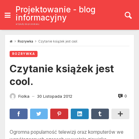
Skip
to
Projektowanie - blog
content
informacyjny
artykuły do przedruku
Rozrywka
Czytanie książek jest cool.
ROZRYWKA
Czytanie książek jest
cool.
0
Fiolka
30 Listopada 2012
—
Ogromna popularność telewizji oraz komputerów we