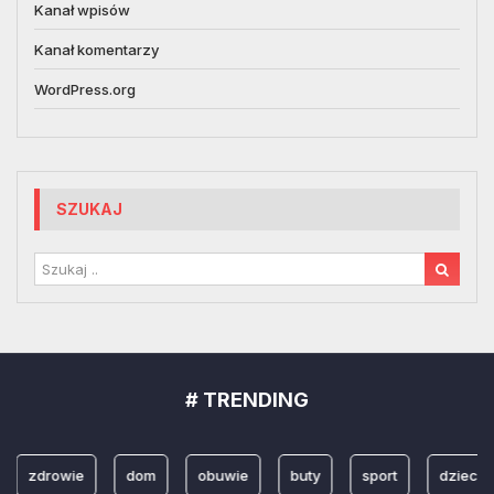
Kanał wpisów
Kanał komentarzy
WordPress.org
SZUKAJ
# TRENDING
zdrowie
dom
obuwie
buty
sport
dzieci