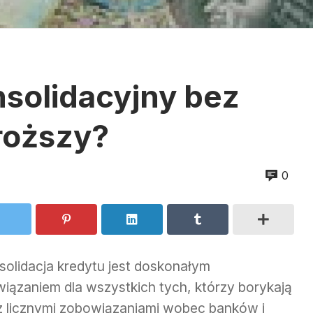
nsolidacyjny bez
droższy?
0
solidacja kredytu jest doskonałym
wiązaniem dla wszystkich tych, którzy borykają
 z licznymi zobowiązaniami wobec banków i