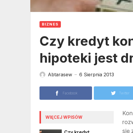
BIZNES
Czy kredyt ko
hipoteki jest 
Abtarasew
6 Sierpnia 2013
—
Facebook
Twitter
Kon
WIĘCEJ WPISÓW
roz
się
Czy kredyt