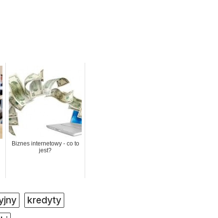
Biznes internetowy - co to
jest?
yjny
kredyty