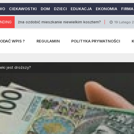
WO
CIEKAWOSTKI
DOM
DZIECI
EDUKACJA
EKONOMIA
FIRMA
 ozdobić mieszkanie niewielkim kosztem?
NDING
Ciekaw
19 Lutego 2014
ODAĆ WPIS ?
REGULAMIN
POLITYKA PRYWATNOŚCI
eki jest droższy?