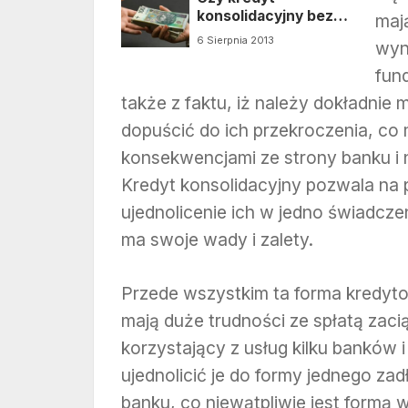
konsolidacyjny bez
mają
hipoteki jest
6 Sierpnia 2013
wyn
droższy?
fun
także z faktu, iż należy dokładnie
dopuścić do ich przekroczenia, c
konsekwencjami ze strony banku i n
Kredyt konsolidacyjny pozwala na 
ujednolicenie ich w jedno świadcze
ma swoje wady i zalety.
Przede wszystkim ta forma kredyto
mają duże trudności ze spłatą zacią
korzystający z usług kilku banków 
ujednolicić je do formy jednego z
banku, co niewątpliwie jest formą w