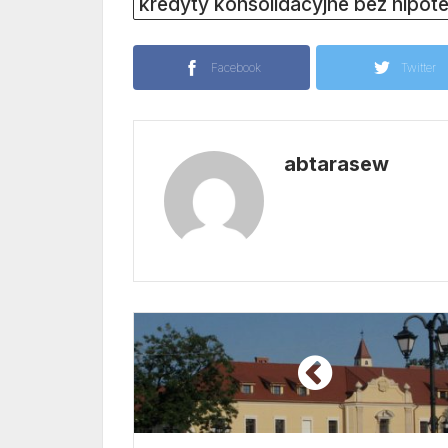
kredyty konsolidacyjne bez hipote
Facebook
Twitter
abtarasew