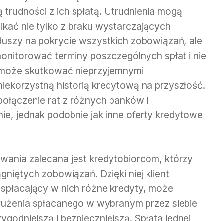
 trudności z ich spłatą. Utrudnienia mogą
ikać nie tylko z braku wystarczających
duszy na pokrycie wszystkich zobowiązań, ale
 monitorować terminy poszczególnych spłat i nie
o może skutkować nieprzyjemnymi
iekorzystną historią kredytową na przyszłość.
połączenie rat z różnych banków i
nie, jednak podobnie jak inne oferty kredytowe
wania zalecana jest kredytobiorcom, którzy
gniętych zobowiązań. Dzięki niej klient
i spłacający w nich różne kredyty, może
adłużenia spłacanego w wybranym przez siebie
ygodniejszą i bezpieczniejszą. Spłata jednej