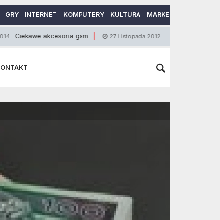
GRY
INTERNET
KOMPUTERY
KULTURA
MARKETING
MOTORY
e akcesoria gsm
Kim jest mystery shopper?
27 Listopada 2012
KONTAKT