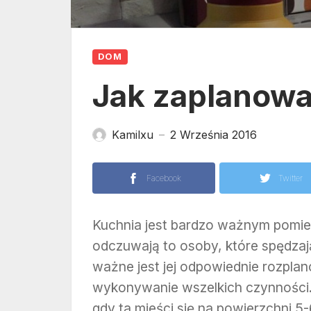
DOM
Jak zaplanowa
Kamilxu
2 Września 2016
—
Facebook
Twitter
Kuchnia jest bardzo ważnym pomi
odczuwają to osoby, które spędzają
ważne jest jej odpowiednie rozpla
wykonywanie wszelkich czynności.
gdy ta mieści się na powierzchni