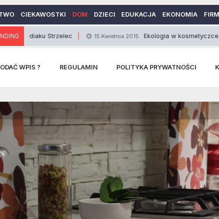
TWO
CIEKAWOSTKI
DOM
DZIECI
EDUKACJA
EKONOMIA
FIR
aku Strzelec
NDING
Ekologia w kosmetyczce
15 Kwietnia 2015
5 Paź
ODAĆ WPIS ?
REGULAMIN
POLITYKA PRYWATNOŚCI