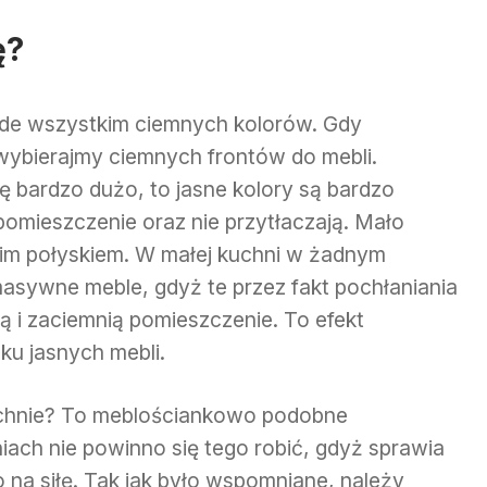
ę?
ede wszystkim ciemnych kolorów. Gdy
wybierajmy ciemnych frontów do mebli.
ę bardzo dużo, to jasne kolory są bardzo
omieszczenie oraz nie przytłaczają. Mało
im połyskiem. W małej kuchni w żadnym
masywne meble, gdyż te przez fakt pochłaniania
zą i zaciemnią pomieszczenie. To efekt
ku jasnych mebli.
 kuchnie? To meblościankowo podobne
ch nie powinno się tego robić, gdyż sprawia
 na siłę. Tak jak było wspomniane, należy