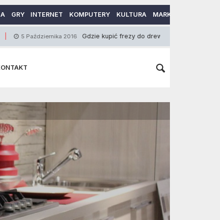
MA
GRY
INTERNET
KOMPUTERY
KULTURA
MARKETING
MOTO
Gdzie kupić frezy do drewna?
Infek
dziernika 2016
26 Marca 2015
KONTAKT