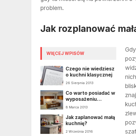
problem.
Jak rozplanować mał
Gdy
WIĘCEJ WPISÓW
poz
wid
Czego nie wiedziesz
o kuchni klasycznej
nic
26 Sierpnia 2013
bli
Co warto posiadać w
zna
wyposażeniu
kuc
kuchni?
8 Marca 2013
zlew
Jak zaplanować małą
pozw
kuchnię?
szaf
2 Września 2016