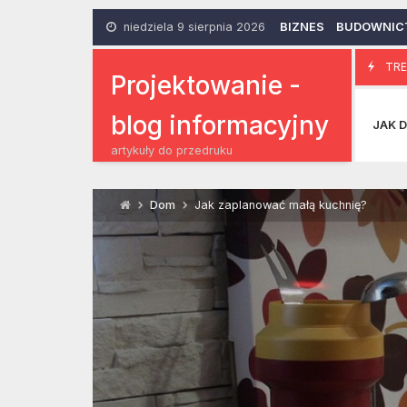
Skip
to
niedziela 9 sierpnia 2026
BIZNES
BUDOWNIC
content
Znak zodi
TRE
11 Grudnia 2019
Projektowanie -
blog informacyjny
JAK D
artykuły do przedruku
Dom
Jak zaplanować małą kuchnię?