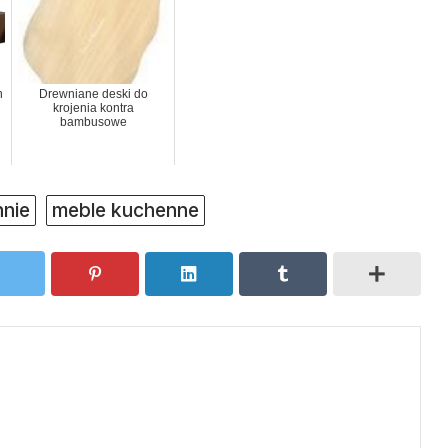
h
Drewniane deski do
krojenia kontra
bambusowe
nie
meble kuchenne