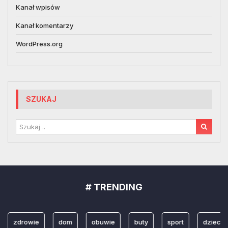
Kanał wpisów
Kanał komentarzy
WordPress.org
SZUKAJ
# TRENDING
zdrowie
dom
obuwie
buty
sport
dzieci